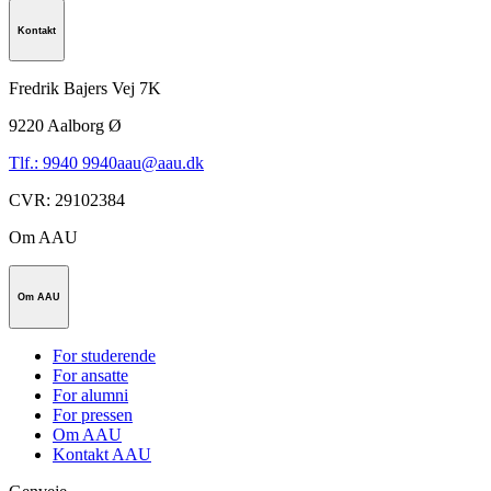
Kontakt
Fredrik Bajers Vej 7K
9220
Aalborg Ø
Tlf.: 9940 9940
aau@aau.dk
CVR
:
29102384
Om AAU
Om AAU
For studerende
For ansatte
For alumni
For pressen
Om AAU
Kontakt AAU