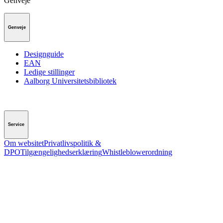
Genveje
Genveje
Designguide
EAN
Ledige stillinger
Aalborg Universitetsbibliotek
Service
Om websitet
Privatlivspolitik &
DPO
Tilgængelighedserklæring
Whistleblowerordning