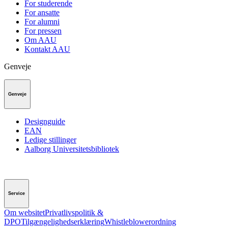
For studerende
For ansatte
For alumni
For pressen
Om AAU
Kontakt AAU
Genveje
Genveje
Designguide
EAN
Ledige stillinger
Aalborg Universitetsbibliotek
Service
Om websitet
Privatlivspolitik &
DPO
Tilgængelighedserklæring
Whistleblowerordning