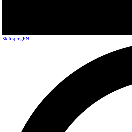
Skift sprog
EN